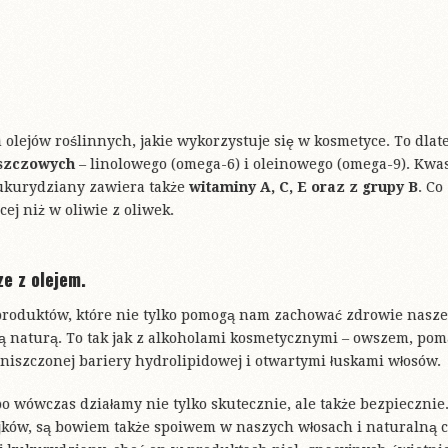
 olejów roślinnych, jakie wykorzystuje się w kosmetyce. To dlate
uszczowych
– linolowego (omega-6) i oleinowego (omega-9). Kwa
kukurydziany zawiera także
witaminy A, C, E oraz z grupy B
. Co
ej niż w oliwie z oliwek.
e z olejem.
h produktów, które nie tylko pomogą nam zachować zdrowie nasze
szą naturą. To tak jak z alkoholami kosmetycznymi – owszem, pom
niszczonej bariery hydrolipidowej i otwartymi łuskami włosów.
o wówczas działamy nie tylko skutecznie, ale także bezpiecznie
jków, są bowiem także spoiwem w naszych włosach i naturalną c