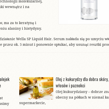
echnologii molekularnej,
uki wewnątrz i na
, ma za to keratynę i
niu alaniny i histydyny.
ziałanie Wella SP Liquid Hair. Serum nakłada się po umyciu wł
e przez ok. 5 minut i ponownie spłukać, aby usunąć resztki pro
olejek
Olej z kukurydzy dla dobra skóry,
e
włosów i paznokci
Olej kukurydziany – dobrze zn
obecny na półkach w niemal k
st
supermarkecie,
usimy