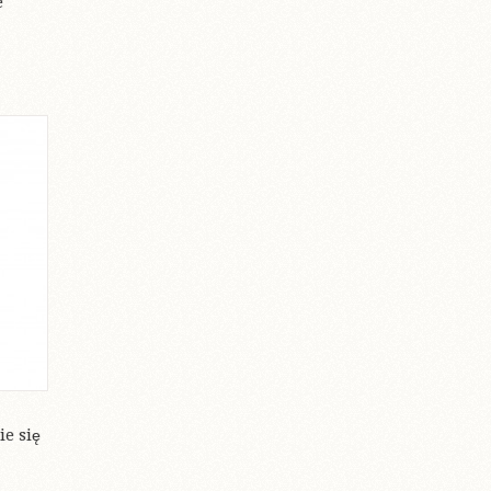
e
e się