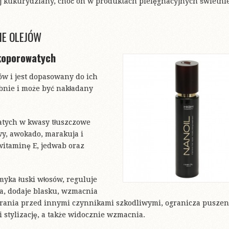
lej kukurydziany, choć on w produktach pielęgnacyjnych świetni
IE OLEJÓW
okoporowatych
w i jest dopasowany do ich
ębnie i może być nakładany
atych w kwasy tłuszczowe
wy, awokado, marakuja i
witaminę E, jedwab oraz
ka łuski włosów, reguluje
za, dodaje blasku, wzmacnia
rania przed innymi czynnikami szkodliwymi, ogranicza puszeni
i stylizację, a także widocznie wzmacnia.