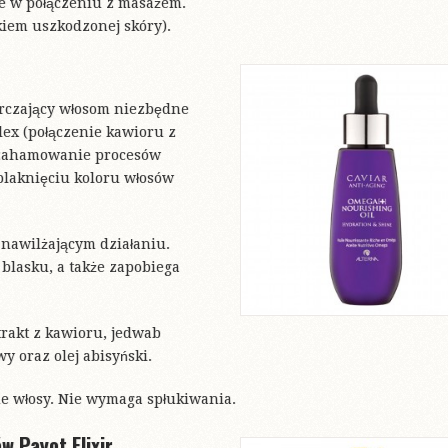
ce w połączeniu z masażem.
tkiem uszkodzonej skóry).
arczający włosom niezbędne
lex (połączenie kawioru z
 zahamowanie procesów
 blaknięciu koloru włosów
 nawilżającym działaniu.
 blasku, a także zapobiega
rakt z kawioru, jedwab
y oraz olej abisyński.
e włosy. Nie wymaga spłukiwania.
w Payot Elixir