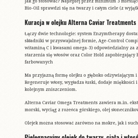
Jak go stosować? Najlepiej przez minimum 3 miesią
Bio-Oil sprawdzi się na twarzy i całym ciele (z wyją
Kuracja w olejku Alterna Caviar Treatments
Łączy dwie technologie: system Enzymtherapy dost
składniki w przyswajalnej formie, Age-Control Comp
witaminą C i kwasami omega-3) odpowiedzialny za
starzenia się włosów oraz Color Hold zapobiegający
farbowanych
Ma przyjazną formę olejku o głęboko odżywiającym i
Regeneruje włosy, wygładza łuski, dodaje miękkości i
kolejnym zniszczeniom.
Alterna Caviar Omega Treatments zawiera m.in. ekst
morski, wyciąg z rożeńca górskiego, olej słonecznikow
Olejek można stosować zarówno na mokre, jak i such
Pielęgnacyjny olejek do twarzy, ciała i włosó