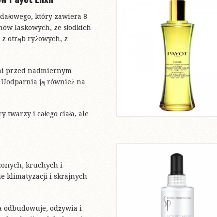
dałowego, który zawiera 8
hów laskowych, ze słodkich
, z otrąb ryżowych, z
oni przed nadmiernym
 Uodparnia ją również na
y twarzy i całego ciała, ale
zonych, kruchych i
e klimatyzacji i skrajnych
a odbudowuje, odżywia i