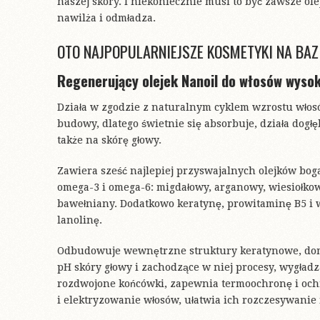
naszej skóry. I niekoniecznie musi to być zawsze o
nawilża i odmładza.
OTO NAJPOPULARNIEJSZE KOSMETYKI NA BAZ
Regenerujący olejek Nanoil do włosów wys
Działa w zgodzie z naturalnym cyklem wzrostu włosó
budowy, dlatego świetnie się absorbuje, działa dogł
także na skórę głowy.
Zawiera sześć najlepiej przyswajalnych olejków bog
omega-3 i omega-6: migdałowy, arganowy, wiesiołko
bawełniany. Dodatkowo keratynę, prowitaminę B5 i 
lanolinę.
Odbudowuje wewnętrzne struktury keratynowe, domy
pH skóry głowy i zachodzące w niej procesy, wygład
rozdwojone końcówki, zapewnia termoochronę i och
i elektryzowanie włosów, ułatwia ich rozczesywanie 