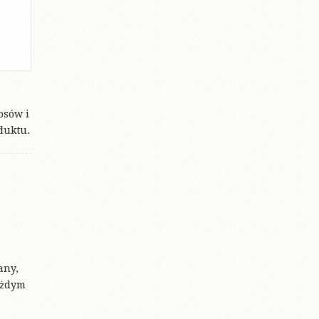
osów i
duktu.
any,
ażdym