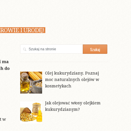
ROWIE I URODĘ!
i ma
ch do
Olej kukurydziany. Poznaj
moc naturalnych olejów w
kosmetykach
Jak olejować włosy olejkiem
kukurydzianym?
t w