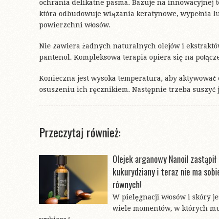
ochrania delikatne pasma. Bazuje na innowacyjnej t
która odbudowuje wiązania keratynowe, wypełnia l
powierzchni włosów.
Nie zawiera żadnych naturalnych olejów i ekstraktów
pantenol. Kompleksowa terapia opiera się na połącze
Konieczna jest wysoka temperatura, aby aktywować d
osuszeniu ich ręcznikiem. Następnie trzeba suszyć j
Przeczytaj również:
Olejek arganowy Nanoil zastąpił 
kukurydziany i teraz nie ma sobi
równych!
W pielęgnacji włosów i skóry je
wiele momentów, w których m