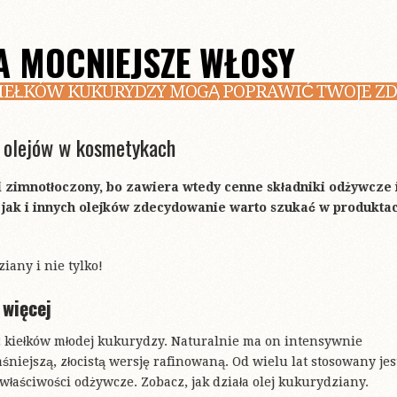
A MOCNIEJSZE WŁOSY
KIEŁKÓW KUKURYDZY MOGĄ POPRAWIĆ TWOJE ZD
h olejów w kosmetykach
 i zimnotłoczony, bo zawiera wtedy cenne składniki odżywcze 
 jak i innych olejków zdecydowanie warto szukać w produkta
iany i nie tylko!
 więcej
z kiełków młodej kukurydzy. Naturalnie ma on intensywnie
aśniejszą, złocistą wersję rafinowaną. Od wielu lat stosowany jes
łaściwości odżywcze. Zobacz, jak działa olej kukurydziany.