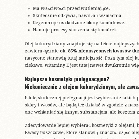
Ma właściwości przeciwutleniające.
Skutecznie odżywia, nawilża i wzmacnia.
Regeneruje uszkodzone błony komórkowe.
Hamuje procesy starzenia się komórek.
Olej kukurydziany znajduje się na liście najlepszych
zawiera łącznie
ok. 85% nienasyconych kwasów tł
nasycone stanowią tutaj mniejszość. Poza tym olej 
ciekawe, witaminy E jest tutaj nawet dwukrotnie więc
Najlepsze kosmetyki pielęgnacyjne?
Niekoniecznie z olejem kukurydzianym, ale zawsz
Istotą skutecznej pielęgnacji jest wybieranie takic
skóry i włosów, ale będą też działać w zgodzie z na
one wchłaniać się innym substancjom, ale kosztem z
Zdecydowanie lepiej wybierać kosmetyki z olejami, b
Kwasy tłuszczowe, które stanowią znaczną część ole