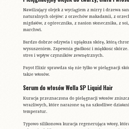
Nawilżający olejek z wyciągiem z mirry i drzewa san
naturalnych olejów: z orzechów makadamii, z orzec
migdałów, z ogórecznika, z nasion słonecznika, z soi
marchwi.
Bardzo dobrze odżywia i upiększa skórę, którą chr
wysuszeniem. Zapewnia gładkość i miękkość skórze.
stres i wpływ czynników zewnętrznych.
Payot Elixir sprawdza się nie tylko w pielęgnacji skór
także włosów.
Serum do włosów Wella SP Liquid Hair
Kuracja przeznaczona do pielęgnacji włosów zniszc
wrażliwych, które narażone są na szkodliwe działani
temperatur.
Typowo silikonowa kuracja regenerująca włosy, któr