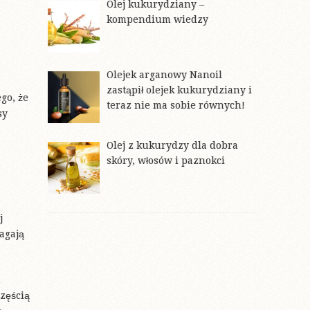
Olej kukurydziany –
kompendium wiedzy
Olejek arganowy Nanoil
zastąpił olejek kukurydziany i
go, że
teraz nie ma sobie równych!
sy
Olej z kukurydzy dla dobra
skóry, włosów i paznokci
j
agają
.
zęścią