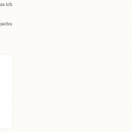
za ich
apachu